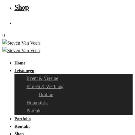
Shop
0
Home
Leistungen
Event & Vereine
Firmen & Werbung
Drohne
Homestory
Portrait
Portfolio
Kontakt
Shop