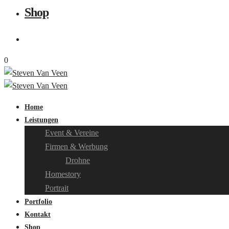
Shop
0
Home
Leistungen
Event & Vereine
Firmen & Werbung
Drohne
Homestory
Portrait
Portfolio
Kontakt
Shop