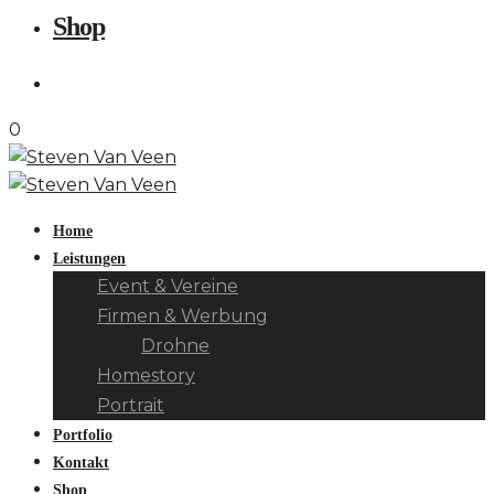
Shop
0
Home
Leistungen
Event & Vereine
Firmen & Werbung
Drohne
Homestory
Portrait
Portfolio
Kontakt
Shop