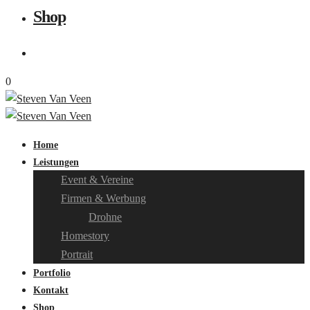
Shop
0
Home
Leistungen
Event & Vereine
Firmen & Werbung
Drohne
Homestory
Portrait
Portfolio
Kontakt
Shop