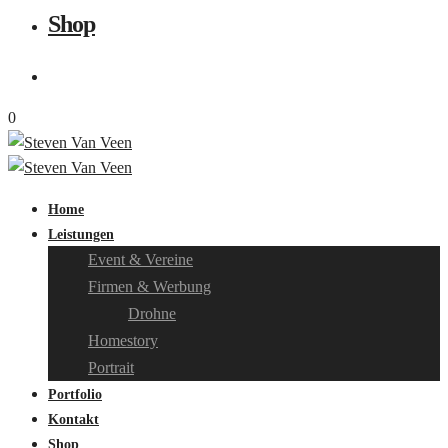
Shop
0
Home
Leistungen
Event & Vereine
Firmen & Werbung
Drohne
Homestory
Portrait
Portfolio
Kontakt
Shop